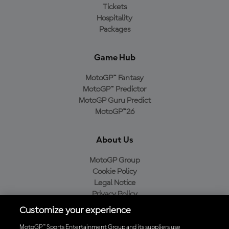
Tickets
Hospitality
Packages
Game Hub
MotoGP™ Fantasy
MotoGP™ Predictor
MotoGP Guru Predict
MotoGP™26
About Us
MotoGP Group
Cookie Policy
Legal Notice
Privacy Policy
Purchase Policy
Customize your experience
MotoGP™ Sports Entertainment Group and its suppliers use