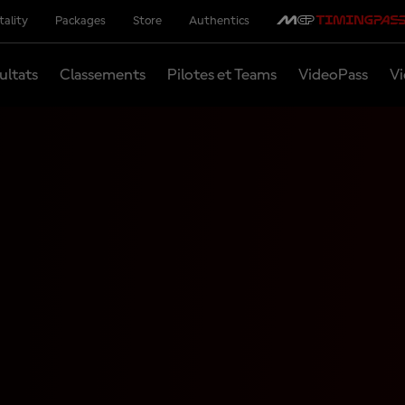
tality
Packages
Store
Authentics
ultats
Classements
Pilotes et Teams
VideoPass
Vi