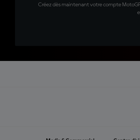
Créez dès maintenant votre compte MotoGP™ e
e