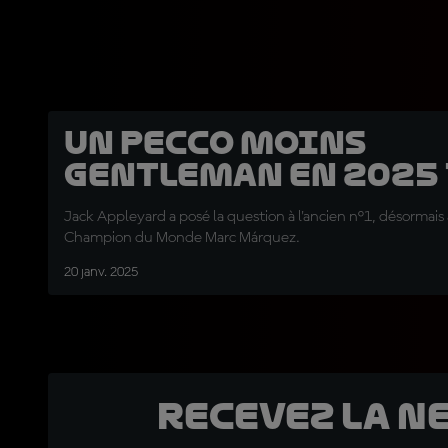
Un Pecco moins
gentleman en 2025 
Jack Appleyard a posé la question à l'ancien n°1, désormais a
Champion du Monde Marc Márquez.
20 janv. 2025
Recevez la N