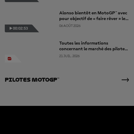
Alonso bientôt en MotoGP™ avec
pour objectif de « faire rêver » les
Colombiens
06 AOÛT 2026
00:02:53
Toutes les informations
concernant le marché des pilotes
2027
21 JUIL. 2026
Pilotes MotoGP™