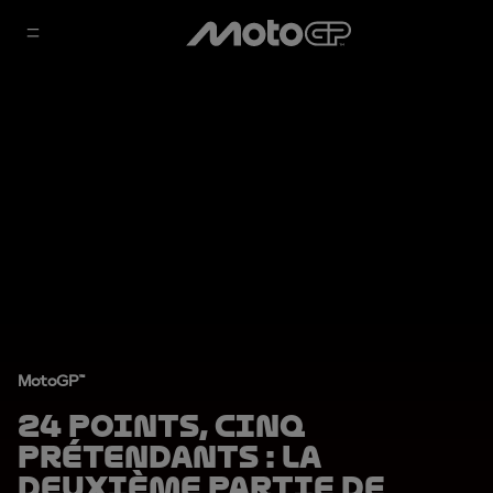
MotoGP™
24 points, cinq
prétendants : la
deuxième partie de