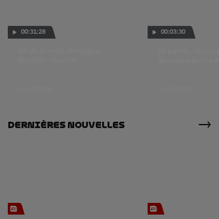
00:31:28
00:03:30
GP de Grande-Bretagne :
24 points, cinq pr
MotoGP™ GearUP
deuxième partie d
lancée
06 AOÛT 2026
06 AOÛT 2026
Dernières Nouvelles