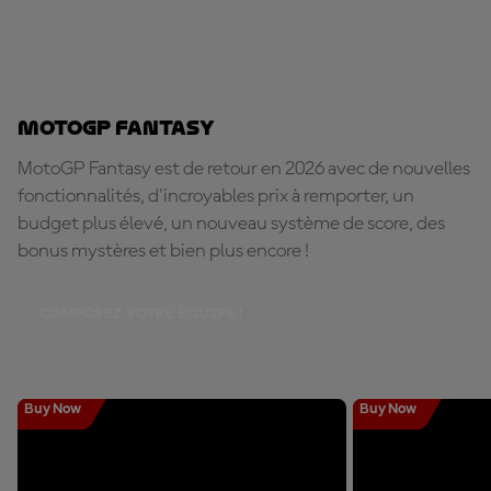
MotoGP Fantasy
MotoGP Fantasy est de retour en 2026 avec de nouvelles
fonctionnalités, d'incroyables prix à remporter, un
budget plus élevé, un nouveau système de score, des
bonus mystères et bien plus encore !
COMPOSEZ VOTRE ÉQUIPE !
Buy Now
Buy Now