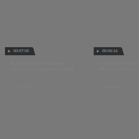
00:07:05
00:06:16
M.Márquez : les meilleurs
A.Márquez: « Sorti
moments à mi-parcours 2026
Marc et enfin bri
»
31 JUIL. 2026
30 JUIL. 2026