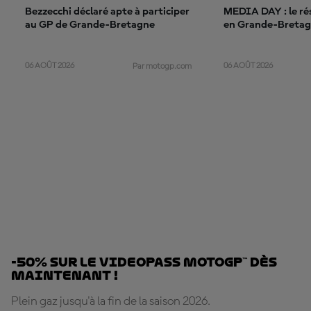
Bezzecchi déclaré apte à participer
MEDIA DAY : le ré
au GP de Grande-Bretagne
en Grande-Breta
06 AOÛT 2026
06 AOÛT 2026
Par motogp.com
-50% sur le VideoPass MotoGP™ dès
maintenant !
Plein gaz jusqu'à la fin de la saison 2026.