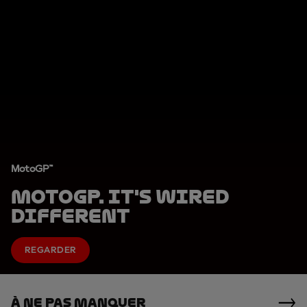
MotoGP™
MotoGP. It's Wired
Different
REGARDER
À Ne Pas Manquer