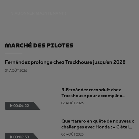
S’ABONNER MAINTENANT !
Marché Des Pilotes
Fernández prolonge chez Trackhouse jusqu'en 2028
04 AOÛT 2026
R.Fernández reconduit chez
Trackhouse pour accomplir «
encore plus de jolies choses »
06 AOÛT 2026
00:04:22
Quartararo en quête de nouveaux
challenges avec Honda : « C'était
le temps de changer »
06 AOÛT 2026
00:02:53