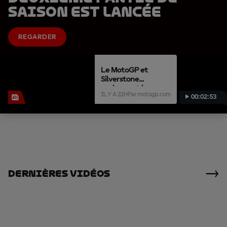
saison est lancée
REGARDER
Le MotoGP et
Silverstone
prolongent leur
IL Y A 22H
Par motogp.com
00:02:53
collaboration
jusqu'en 2028
Dernières Vidéos