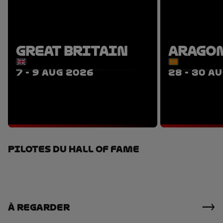
GREAT BRITAIN
ARAGO
7 - 9 AUG 2026
28 - 30 A
TICKETS
PACKAGES
P
PILOTES DU HALL OF FAME
À Regarder