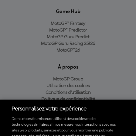
Game Hub
MotoGP™ Fantasy
MotoGP™ Predictor
MotoGP Guru Predict
MotoGP Guru Racing 25/26
MotoGP™26
À propos
MotoGP Group
Utilisation des cookies
Conditions d'utilisation
Politique de confidentialité
Politique d’achat
Personnalisez votre expérience
Dorna et ses fournisseurs utilisent des cookies et des
technologies similaires afin de mesurer vos interactions avec nos
sites web, produits, services et pour vous montrer une publicité
Télécharger l'appli officielle du MotoGP™