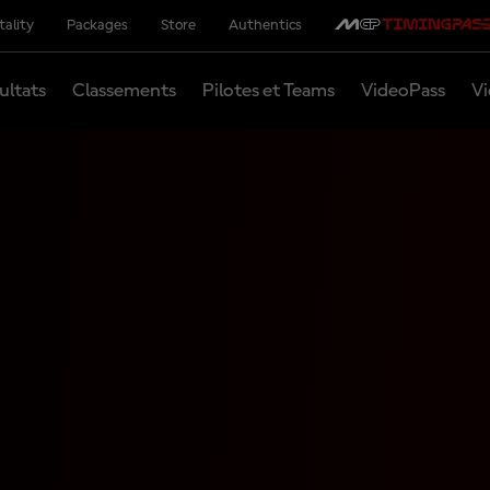
tality
Packages
Store
Authentics
ultats
Classements
Pilotes et Teams
VideoPass
Vi