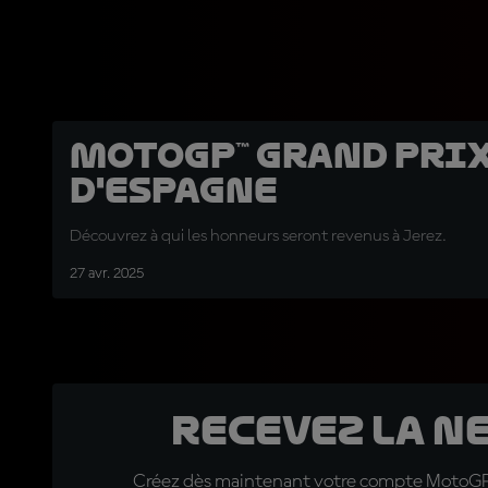
MotoGP™ Grand Prix 
d'Espagne
Découvrez à qui les honneurs seront revenus à Jerez.
27 avr. 2025
Recevez la N
Créez dès maintenant votre compte MotoGP™ e