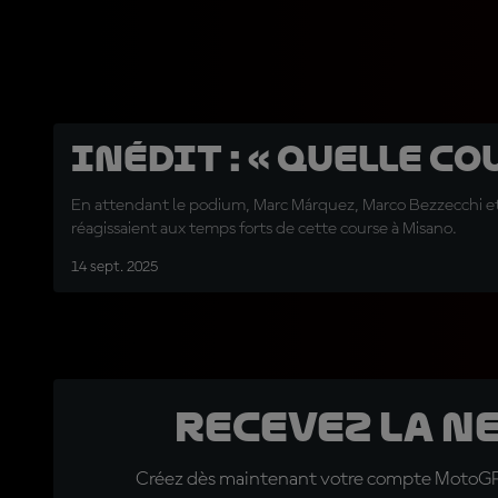
INÉDIT : « Quelle cou
En attendant le podium, Marc Márquez, Marco Bezzecchi e
réagissaient aux temps forts de cette course à Misano.
14 sept. 2025
Recevez la N
Créez dès maintenant votre compte MotoGP™ e