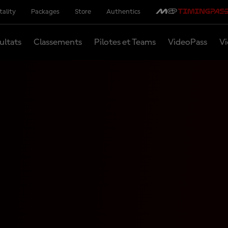
tality
Packages
Store
Authentics
ultats
Classements
Pilotes et Teams
VideoPass
Vi