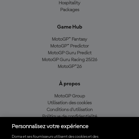
Hospitality
Packages
Game Hub
MotoGP™ Fantasy
MotoGP™ Predictor
MotoGP Guru Predict
MotoGP Guru Racing 25/26
MotoGP™26
À propos
MotoGP Group
Utilisation des cookies
Conditions d'utilisation
Politique de confidentialité
Politique d’achat
Personnalisez votre expérience
Dorna et ses fournisseurs utilisent des cookies et des