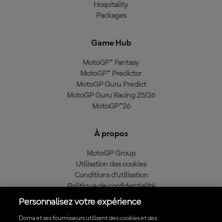
Hospitality
Packages
Game Hub
MotoGP™ Fantasy
MotoGP™ Predictor
MotoGP Guru Predict
MotoGP Guru Racing 25/26
MotoGP™26
À propos
MotoGP Group
Utilisation des cookies
Conditions d'utilisation
Politique de confidentialité
Politique d’achat
Personnalisez votre expérience
Dorna et ses fournisseurs utilisent des cookies et des