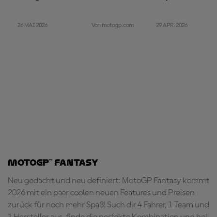
26 MAI 2026
29 APR. 2026
Von motogp.com
MotoGP™ Fantasy
Neu gedacht und neu definiert: MotoGP Fantasy kommt
2026 mit ein paar coolen neuen Features und Preisen
zurück für noch mehr Spaß! Such dir 4 Fahrer, 1 Team und
1 Hersteller aus, finde die perfekte Kombination und hol