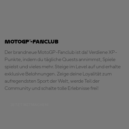
MotoGP™-Fanclub
Der brandneue MotoGP-Fanclub ist da! Verdiene XP-
Punkte, indem du tägliche Quests annimmst, Spiele
spielst und vieles mehr. Steige im Level auf und erhalte
exklusive Belohnungen. Zeige deine Loyalität zum
aufregendsten Sport der Welt, werde Teil der
Community und schalte tolle Erlebnisse frei!
JETZT MITMACHEN!