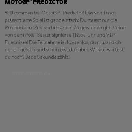
MotoGP™ Predictor
Willkommen bei MotoGP™ Predictor! Das von Tissot
präsentierte Spiel ist ganz einfach: Du musst nur die
Poleposition-Zeit vorhersagen! Zu gewinnen gibt's eine
von dem Pole-Setter signierte Tissot-Uhr und VIP-
Erlebnisse! Die Teilnahme ist kostenlos, du musst dich
nur anmelden und schon bist du dabei. Worauf wartest
du noch? Jede Sekunde zählt!
JETZT MITSPIELEN!