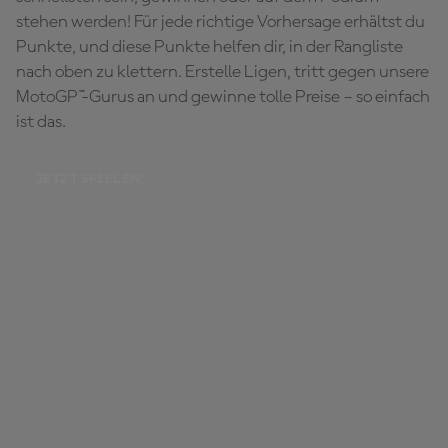
stehen werden! Für jede richtige Vorhersage erhältst du
Punkte, und diese Punkte helfen dir, in der Rangliste
nach oben zu klettern. Erstelle Ligen, tritt gegen unsere
MotoGP™-Gurus an und gewinne tolle Preise – so einfach
ist das.
JETZT SPIELEN!