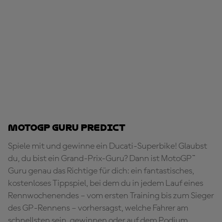
MotoGP Guru Predict
Spiele mit und gewinne ein Ducati-Superbike! Glaubst
du, du bist ein Grand-Prix-Guru? Dann ist MotoGP™
Guru genau das Richtige für dich: ein fantastisches,
kostenloses Tippspiel, bei dem du in jedem Lauf eines
Rennwochenendes – vom ersten Training bis zum Sieger
des GP-Rennens – vorhersagst, welche Fahrer am
schnellsten sein, gewinnen oder auf dem Podium