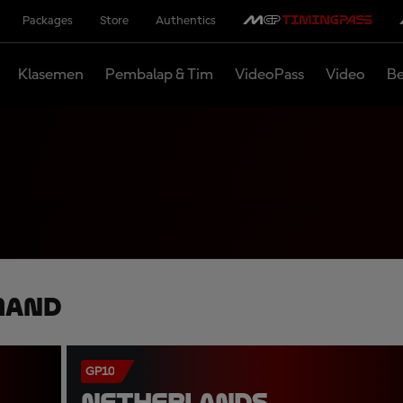
Packages
Store
Authentics
Klasemen
Pembalap & Tim
VideoPass
Video
Be
mand
GP10
NETHERLANDS