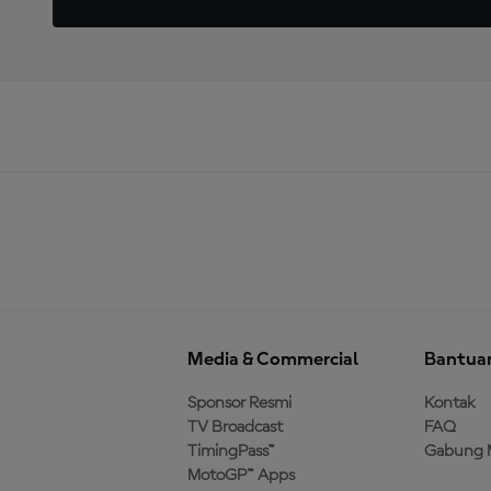
Media & Commercial
Bantua
Sponsor Resmi
Kontak
TV Broadcast
FAQ
TimingPass™
Gabung 
MotoGP™ Apps