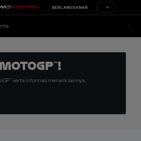
BERLANGGANAN
rita
MotoGP™!
GP™ serta informasi menarik lainnya.