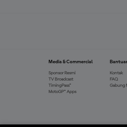
Media & Commercial
Bantua
Sponsor Resmi
Kontak
TV Broadcast
FAQ
TimingPass™
Gabung 
MotoGP™ Apps
Unduh Aplikasi Resmi