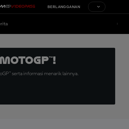
BERLANGGANAN
rita
MotoGP™!
GP™ serta informasi menarik lainnya.