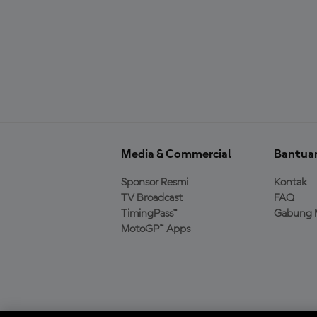
Media & Commercial
Bantua
Sponsor Resmi
Kontak
TV Broadcast
FAQ
TimingPass™
Gabung 
MotoGP™ Apps
Unduh Aplikasi Resmi