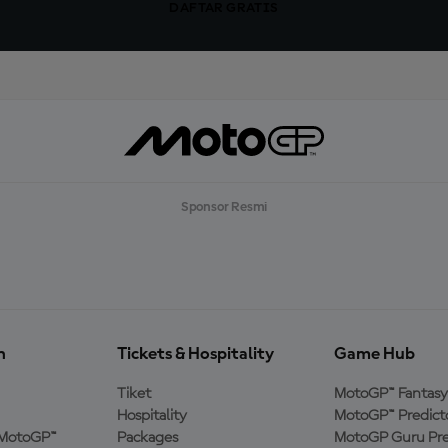
DAFTAR GRATIS
Sponsor Resmi
n
Tickets & Hospitality
Game Hub
Tiket
MotoGP™ Fantasy
Hospitality
MotoGP™ Predict
MotoGP™
Packages
MotoGP Guru Pre