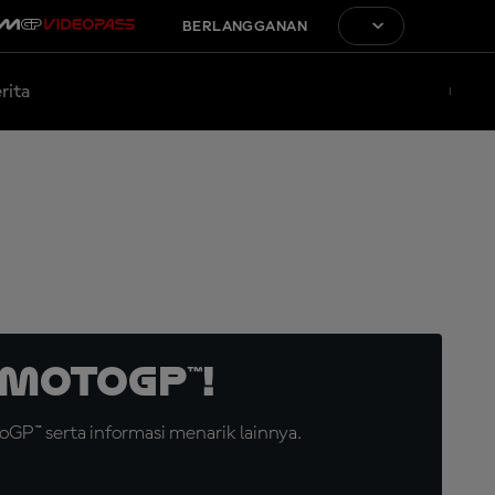
BERLANGGANAN
rita
MotoGP™!
GP™ serta informasi menarik lainnya.