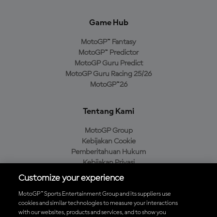
Game Hub
MotoGP™ Fantasy
MotoGP™ Predictor
MotoGP Guru Predict
MotoGP Guru Racing 25/26
MotoGP™26
Tentang Kami
MotoGP Group
Kebijakan Cookie
Pemberitahuan Hukum
Kebijakan Privasi
Kebijakan Pembelian
Customize your experience
MotoGP™ Sports Entertainment Group and its suppliers use
cookies and similar technologies to measure your interactions
with our websites, products and services, and to show you
Unduh Aplikasi Resmi MotoGP™