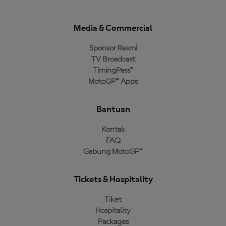
Media & Commercial
Sponsor Resmi
TV Broadcast
TimingPass™
MotoGP™ Apps
Bantuan
Kontak
FAQ
Gabung MotoGP™
Tickets & Hospitality
Tiket
Hospitality
Packages