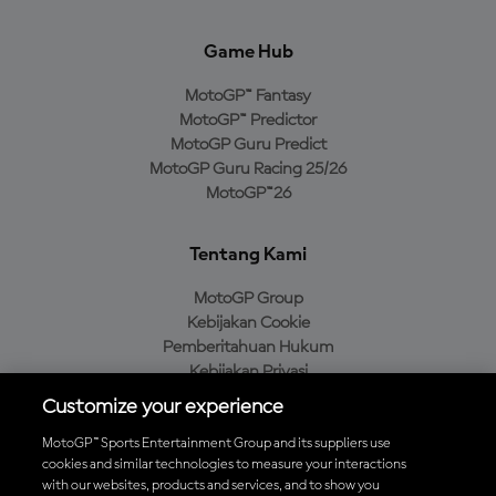
Game Hub
MotoGP™ Fantasy
MotoGP™ Predictor
MotoGP Guru Predict
MotoGP Guru Racing 25/26
MotoGP™26
Tentang Kami
MotoGP Group
Kebijakan Cookie
Pemberitahuan Hukum
Kebijakan Privasi
Kebijakan Pembelian
Customize your experience
MotoGP™ Sports Entertainment Group and its suppliers use
cookies and similar technologies to measure your interactions
with our websites, products and services, and to show you
Unduh Aplikasi Resmi MotoGP™