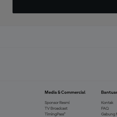
Media & Commercial
Bantua
Sponsor Resmi
Kontak
TV Broadcast
FAQ
TimingPass™
Gabung 