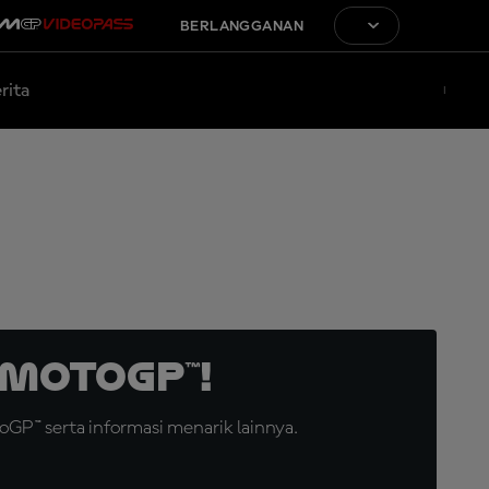
BERLANGGANAN
rita
MotoGP™!
GP™ serta informasi menarik lainnya.