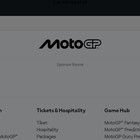
DAFTAR GRATIS
Sponsor Resmi
n
Tickets & Hospitality
Game Hub
Tiket
MotoGP™ Fantasy
Hospitality
MotoGP™ Predict
MotoGP™
Packages
MotoGP Guru Pre