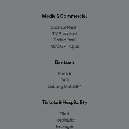
Media & Commercial
Sponsor Resmi
TV Broadcast
TimingPass™
MotoGP™ Apps
Bantuan
Kontak
FAQ
Gabung MotoGP™
Tickets & Hospitality
Tiket
Hospitality
Packages