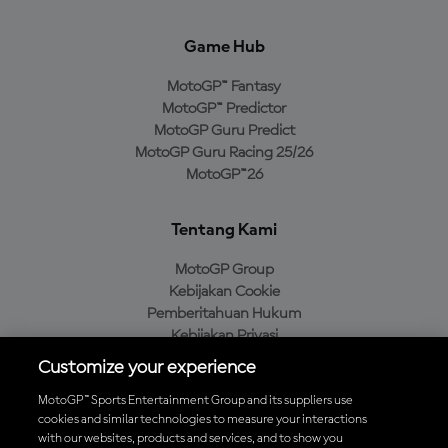
Game Hub
MotoGP™ Fantasy
MotoGP™ Predictor
MotoGP Guru Predict
MotoGP Guru Racing 25/26
MotoGP™26
Tentang Kami
MotoGP Group
Kebijakan Cookie
Pemberitahuan Hukum
Kebijakan Privasi
Kebijakan Pembelian
Customize your experience
MotoGP™ Sports Entertainment Group and its suppliers use
cookies and similar technologies to measure your interactions
with our websites, products and services, and to show you
Unduh Aplikasi Resmi MotoGP™