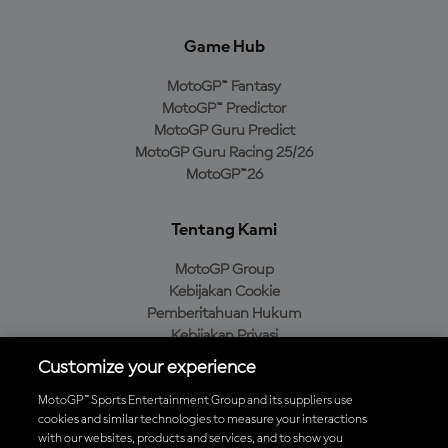
Game Hub
MotoGP™ Fantasy
MotoGP™ Predictor
MotoGP Guru Predict
MotoGP Guru Racing 25/26
MotoGP™26
Tentang Kami
MotoGP Group
Kebijakan Cookie
Pemberitahuan Hukum
Kebijakan Privasi
Kebijakan Pembelian
Customize your experience
MotoGP™ Sports Entertainment Group and its suppliers use
cookies and similar technologies to measure your interactions
with our websites, products and services, and to show you
Unduh Aplikasi Resmi MotoGP™