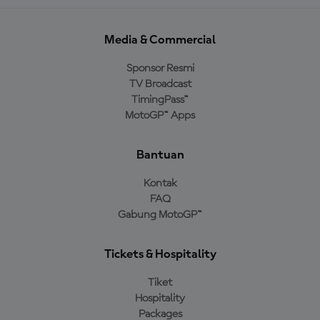
Media & Commercial
Sponsor Resmi
TV Broadcast
TimingPass™
MotoGP™ Apps
Bantuan
Kontak
FAQ
Gabung MotoGP™
Tickets & Hospitality
Tiket
Hospitality
Packages