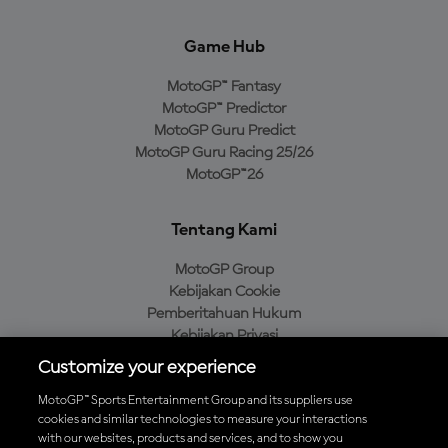
Game Hub
MotoGP™ Fantasy
MotoGP™ Predictor
MotoGP Guru Predict
MotoGP Guru Racing 25/26
MotoGP™26
Tentang Kami
MotoGP Group
Kebijakan Cookie
Pemberitahuan Hukum
Kebijakan Privasi
Kebijakan Pembelian
Customize your experience
MotoGP™ Sports Entertainment Group and its suppliers use
cookies and similar technologies to measure your interactions
with our websites, products and services, and to show you
Unduh Aplikasi Resmi MotoGP™