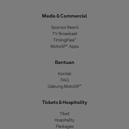
Media & Commercial
Sponsor Resmi
TV Broadcast
TimingPass™
MotoGP™ Apps
Bantuan
Kontak
FAQ
Gabung MotoGP™
Tickets & Hospitality
Tiket
Hospitality
Packages