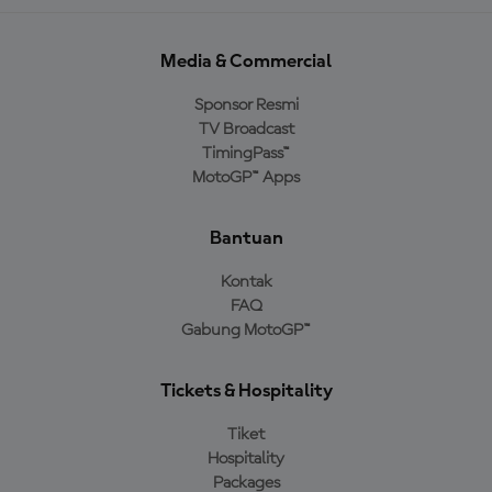
Media & Commercial
Sponsor Resmi
TV Broadcast
TimingPass™
MotoGP™ Apps
Bantuan
Kontak
FAQ
Gabung MotoGP™
Tickets & Hospitality
Tiket
Hospitality
Packages