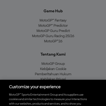
Game Hub
MotoGP™ Fantasy
MotoGP™ Predictor
MotoGP Guru Predict
MotoGP Guru Racing 25/26
MotoGP™26
Tentang Kami
MotoGP Group
Kebijakan Cookie
Pemberitahuan Hukum
Kebijakan Privasi
Kebijakan Pembelian
Customize your experience
MotoGP™ Sports Entertainment Group and its suppliers use
cookies and similar technologies to measure your interactions
with our websites, products and services, and to show you
Unduh Aplikasi Resmi MotoGP™