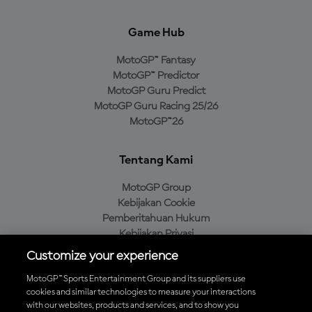
Game Hub
MotoGP™ Fantasy
MotoGP™ Predictor
MotoGP Guru Predict
MotoGP Guru Racing 25/26
MotoGP™26
Tentang Kami
MotoGP Group
Kebijakan Cookie
Pemberitahuan Hukum
Kebijakan Privasi
Kebijakan Pembelian
Customize your experience
MotoGP™ Sports Entertainment Group and its suppliers use
cookies and similar technologies to measure your interactions
with our websites, products and services, and to show you
Unduh Aplikasi Resmi MotoGP™