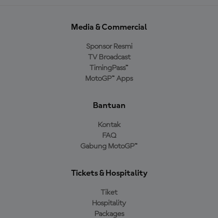
Media & Commercial
Sponsor Resmi
TV Broadcast
TimingPass™
MotoGP™ Apps
Bantuan
Kontak
FAQ
Gabung MotoGP™
Tickets & Hospitality
Tiket
Hospitality
Packages