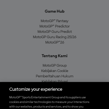
Game Hub
MotoGP™ Fantasy
MotoGP™ Predictor
MotoGP Guru Predict
MotoGP Guru Racing 25/26
MotoGP™26
Tentang Kami
MotoGP Group
Kebijakan Cookie
Pemberitahuan Hukum
Kebijakan Privasi
Kebijakan Pembelian
Customize your experience
MotoGP™ Sports Entertainment Group and its suppliers use
cookies and similar technologies to measure your interactions
with our websites, products and services, and to show you
Unduh Aplikasi Resmi MotoGP™