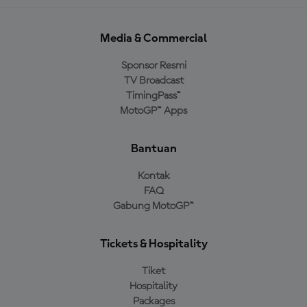
Media & Commercial
Sponsor Resmi
TV Broadcast
TimingPass™
MotoGP™ Apps
Bantuan
Kontak
FAQ
Gabung MotoGP™
Tickets & Hospitality
Tiket
Hospitality
Packages