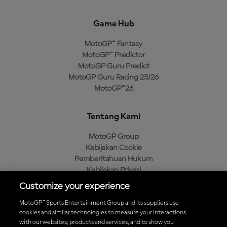
Game Hub
MotoGP™ Fantasy
MotoGP™ Predictor
MotoGP Guru Predict
MotoGP Guru Racing 25/26
MotoGP™26
Tentang Kami
MotoGP Group
Kebijakan Cookie
Pemberitahuan Hukum
Kebijakan Privasi
Kebijakan Pembelian
Customize your experience
MotoGP™ Sports Entertainment Group and its suppliers use
cookies and similar technologies to measure your interactions
with our websites, products and services, and to show you
Unduh Aplikasi Resmi MotoGP™