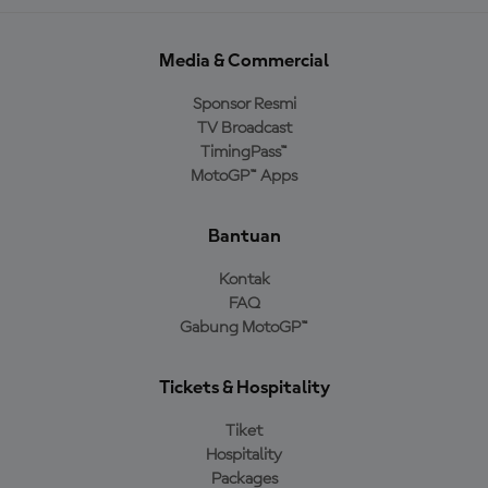
Media & Commercial
Sponsor Resmi
TV Broadcast
TimingPass™
MotoGP™ Apps
Bantuan
Kontak
FAQ
Gabung MotoGP™
Tickets & Hospitality
Tiket
Hospitality
Packages