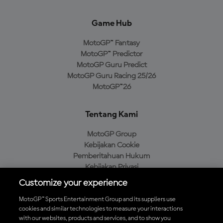
Game Hub
MotoGP™ Fantasy
MotoGP™ Predictor
MotoGP Guru Predict
MotoGP Guru Racing 25/26
MotoGP™26
Tentang Kami
MotoGP Group
Kebijakan Cookie
Pemberitahuan Hukum
Kebijakan Privasi
Kebijakan Pembelian
Customize your experience
MotoGP™ Sports Entertainment Group and its suppliers use
cookies and similar technologies to measure your interactions
with our websites, products and services, and to show you
Unduh Aplikasi Resmi MotoGP™