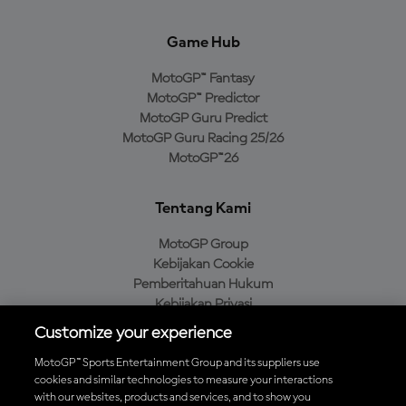
Game Hub
MotoGP™ Fantasy
MotoGP™ Predictor
MotoGP Guru Predict
MotoGP Guru Racing 25/26
MotoGP™26
Tentang Kami
MotoGP Group
Kebijakan Cookie
Pemberitahuan Hukum
Kebijakan Privasi
Kebijakan Pembelian
Customize your experience
MotoGP™ Sports Entertainment Group and its suppliers use
cookies and similar technologies to measure your interactions
with our websites, products and services, and to show you
Unduh Aplikasi Resmi MotoGP™