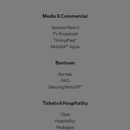
Media & Commercial
Sponsor Resmi
TV Broadcast
TimingPass™
MotoGP™ Apps
Bantuan
Kontak
FAQ
Gabung MotoGP™
Tickets & Hospitality
Tiket
Hospitality
Packages