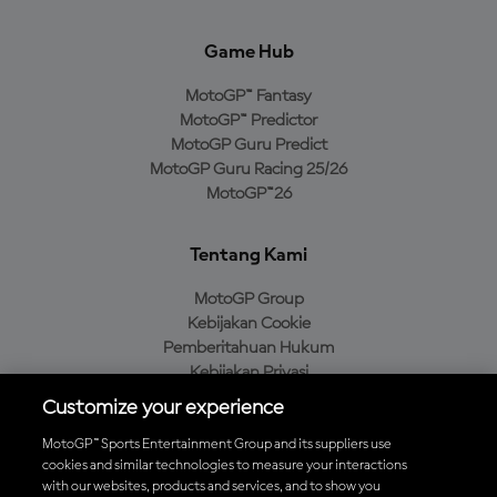
Game Hub
MotoGP™ Fantasy
MotoGP™ Predictor
MotoGP Guru Predict
MotoGP Guru Racing 25/26
MotoGP™26
Tentang Kami
MotoGP Group
Kebijakan Cookie
Pemberitahuan Hukum
Kebijakan Privasi
Kebijakan Pembelian
Customize your experience
MotoGP™ Sports Entertainment Group and its suppliers use
cookies and similar technologies to measure your interactions
with our websites, products and services, and to show you
Unduh Aplikasi Resmi MotoGP™