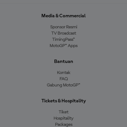
Media & Commercial
Sponsor Resmi
TV Broadcast
TimingPass™
MotoGP™ Apps
Bantuan
Kontak
FAQ
Gabung MotoGP™
Tickets & Hospitality
Tiket
Hospitality
Packages