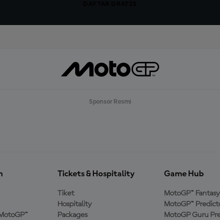
DAFTAR GRATIS
Sponsor Resmi
n
Tickets & Hospitality
Game Hub
Tiket
MotoGP™ Fantasy
Hospitality
MotoGP™ Predict
MotoGP™
Packages
MotoGP Guru Pre