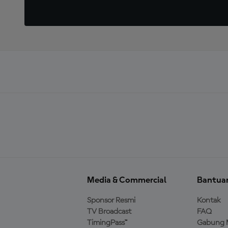
Media & Commercial
Bantua
Sponsor Resmi
Kontak
TV Broadcast
FAQ
TimingPass™
Gabung 