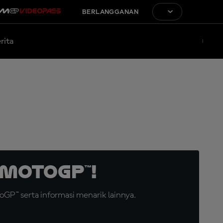
BERLANGGANAN
rita
MotoGP™!
GP™ serta informasi menarik lainnya.