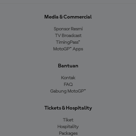
Media & Commercial
Sponsor Resmi
TV Broadcast
TimingPass™
MotoGP™ Apps
Bantuan
Kontak
FAQ
Gabung MotoGP™
Tickets & Hospitality
Tiket
Hospitality
Packages