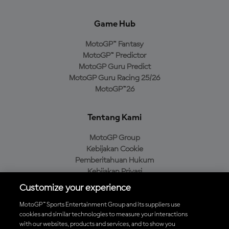
Game Hub
MotoGP™ Fantasy
MotoGP™ Predictor
MotoGP Guru Predict
MotoGP Guru Racing 25/26
MotoGP™26
Tentang Kami
MotoGP Group
Kebijakan Cookie
Pemberitahuan Hukum
Kebijakan Privasi
Kebijakan Pembelian
Customize your experience
MotoGP™ Sports Entertainment Group and its suppliers use
cookies and similar technologies to measure your interactions
with our websites, products and services, and to show you
Unduh Aplikasi Resmi MotoGP™