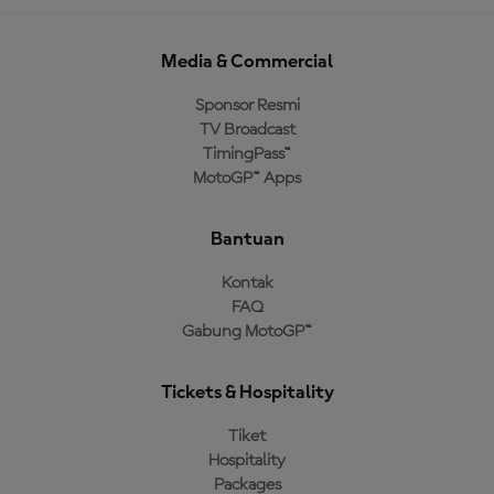
Media & Commercial
Sponsor Resmi
TV Broadcast
TimingPass™
MotoGP™ Apps
Bantuan
Kontak
FAQ
Gabung MotoGP™
Tickets & Hospitality
Tiket
Hospitality
Packages