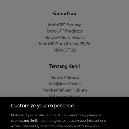
Game Hub
MotoGP™ Fantasy
MotoGP™ Predictor
MotoGP Guru Predict
MotoGP Guru Racing 25/26
MotoGP™26
Tentang Kami
MotoGP Group
Kebijakan Cookie
Pemberitahuan Hukum
Kebijakan Privasi
Kebijakan Pembelian
Customize your experience
MotoGP™ Sports Entertainment Group and its suppliers use
cookies and similar technologies to measure your interactions
with our websites, products and services, and to show you
Unduh Aplikasi Resmi MotoGP™