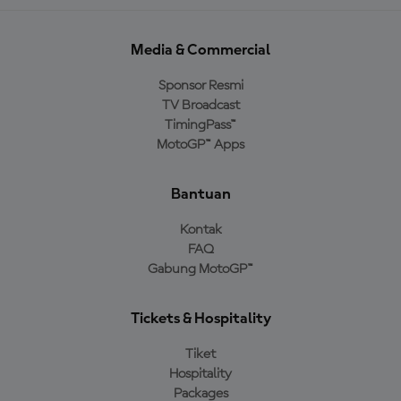
Media & Commercial
Sponsor Resmi
TV Broadcast
TimingPass™
MotoGP™ Apps
Bantuan
Kontak
FAQ
Gabung MotoGP™
Tickets & Hospitality
Tiket
Hospitality
Packages