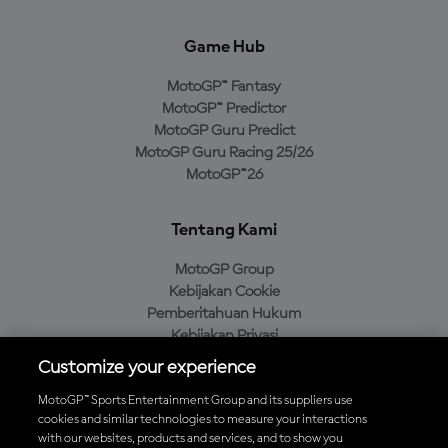
Game Hub
MotoGP™ Fantasy
MotoGP™ Predictor
MotoGP Guru Predict
MotoGP Guru Racing 25/26
MotoGP™26
Tentang Kami
MotoGP Group
Kebijakan Cookie
Pemberitahuan Hukum
Kebijakan Privasi
Kebijakan Pembelian
Customize your experience
MotoGP™ Sports Entertainment Group and its suppliers use
cookies and similar technologies to measure your interactions
with our websites, products and services, and to show you
Unduh Aplikasi Resmi MotoGP™