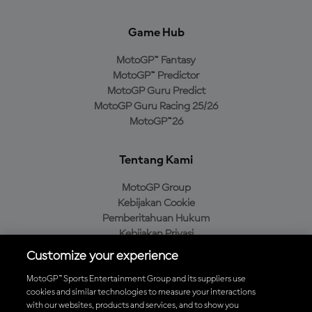
Game Hub
MotoGP™ Fantasy
MotoGP™ Predictor
MotoGP Guru Predict
MotoGP Guru Racing 25/26
MotoGP™26
Tentang Kami
MotoGP Group
Kebijakan Cookie
Pemberitahuan Hukum
Kebijakan Privasi
Kebijakan Pembelian
Customize your experience
MotoGP™ Sports Entertainment Group and its suppliers use
cookies and similar technologies to measure your interactions
with our websites, products and services, and to show you
Unduh Aplikasi Resmi MotoGP™