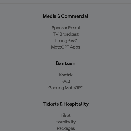
Media & Commercial
Sponsor Resmi
TV Broadcast
TimingPass™
MotoGP™ Apps
Bantuan
Kontak
FAQ
Gabung MotoGP™
Tickets & Hospitality
Tiket
Hospitality
Packages