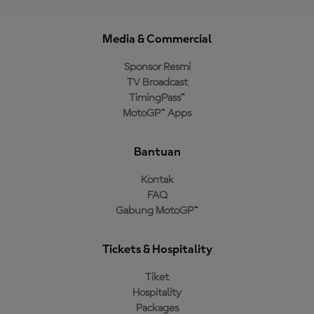
Media & Commercial
Sponsor Resmi
TV Broadcast
TimingPass™
MotoGP™ Apps
Bantuan
Kontak
FAQ
Gabung MotoGP™
Tickets & Hospitality
Tiket
Hospitality
Packages