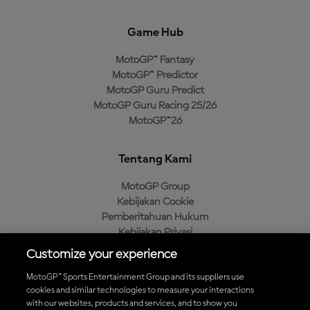
Game Hub
MotoGP™ Fantasy
MotoGP™ Predictor
MotoGP Guru Predict
MotoGP Guru Racing 25/26
MotoGP™26
Tentang Kami
MotoGP Group
Kebijakan Cookie
Pemberitahuan Hukum
Kebijakan Privasi
Kebijakan Pembelian
Customize your experience
MotoGP™ Sports Entertainment Group and its suppliers use
cookies and similar technologies to measure your interactions
with our websites, products and services, and to show you
Unduh Aplikasi Resmi MotoGP™