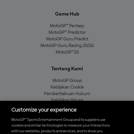
Game Hub
MotoGP™ Fantasy
MotoGP™ Predictor
MotoGP Guru Predict
MotoGP Guru Racing 25/26
MotoGP™26
Tentang Kami
MotoGP Group
Kebijakan Cookie
Pemberitahuan Hukum
Kebijakan Privasi
Kebijakan Pembelian
Customize your experience
MotoGP™ Sports Entertainment Group and its suppliers use
cookies and similar technologies to measure your interactions
with our websites, products and services, and to show you
Unduh Aplikasi Resmi MotoGP™