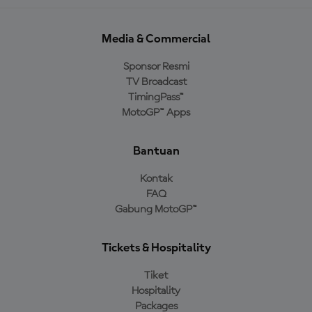
Media & Commercial
Sponsor Resmi
TV Broadcast
TimingPass™
MotoGP™ Apps
Bantuan
Kontak
FAQ
Gabung MotoGP™
Tickets & Hospitality
Tiket
Hospitality
Packages