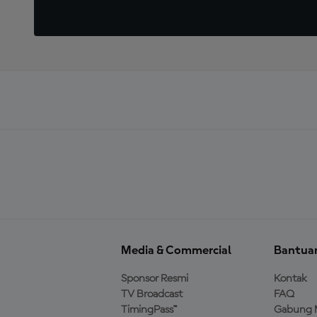
Media & Commercial
Bantua
Sponsor Resmi
Kontak
TV Broadcast
FAQ
TimingPass™
Gabung 