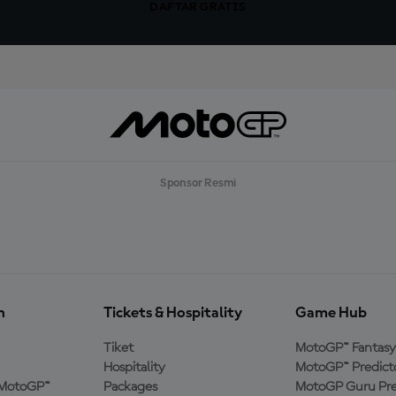
DAFTAR GRATIS
Sponsor Resmi
n
Tickets & Hospitality
Game Hub
Tiket
MotoGP™ Fantasy
Hospitality
MotoGP™ Predict
MotoGP™
Packages
MotoGP Guru Pre