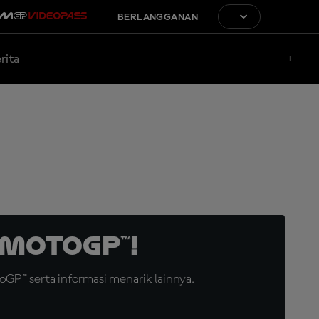
BERLANGGANAN
rita
MotoGP™!
GP™ serta informasi menarik lainnya.