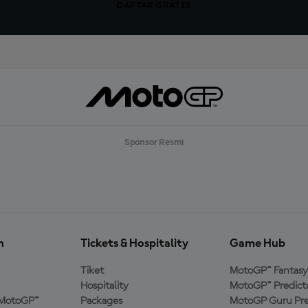
DAFTAR GRATIS
Sponsor Resmi
n
Tickets & Hospitality
Game Hub
Tiket
MotoGP™ Fantasy
Hospitality
MotoGP™ Predict
MotoGP™
Packages
MotoGP Guru Pre