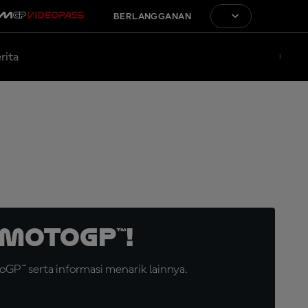
BERLANGGANAN
rita
MotoGP™!
GP™ serta informasi menarik lainnya.