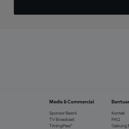
Media & Commercial
Bantua
Sponsor Resmi
Kontak
TV Broadcast
FAQ
TimingPass™
Gabung 