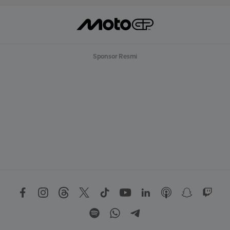
Sponsor Resmi