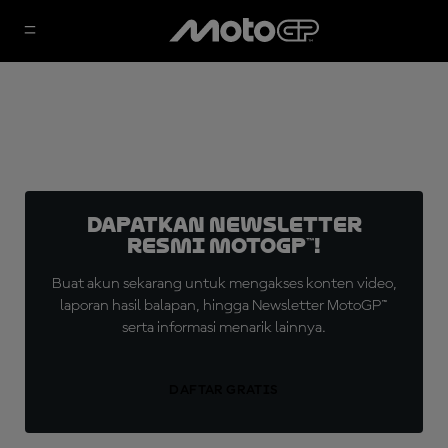
Dapatkan Newsletter
Resmi MotoGP™!
Buat akun sekarang untuk mengakses konten video,
laporan hasil balapan, hingga Newsletter MotoGP™
serta informasi menarik lainnya.
DAFTAR GRATIS