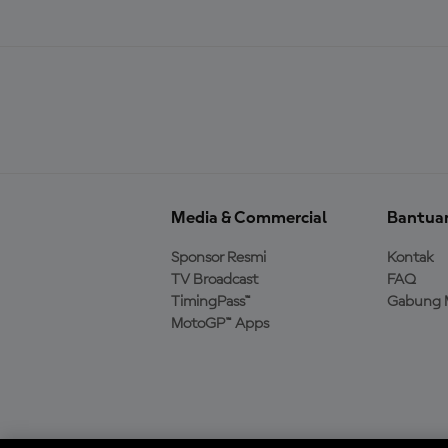
Media & Commercial
Bantua
Sponsor Resmi
Kontak
TV Broadcast
FAQ
TimingPass™
Gabung 
MotoGP™ Apps
Unduh Aplikasi Resmi