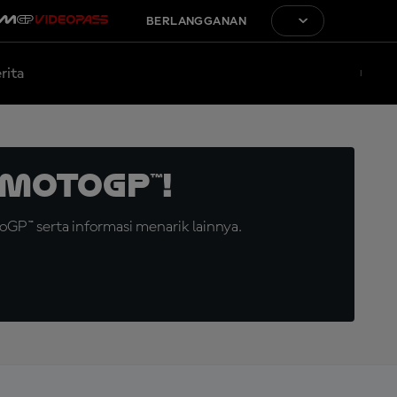
BERLANGGANAN
rita
MotoGP™!
GP™ serta informasi menarik lainnya.