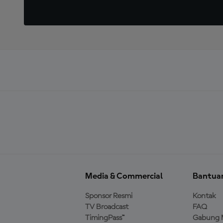
Media & Commercial
Bantua
Sponsor Resmi
Kontak
TV Broadcast
FAQ
TimingPass™
Gabung 