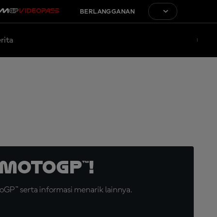
BERLANGGANAN
rita
MotoGP™!
GP™ serta informasi menarik lainnya.