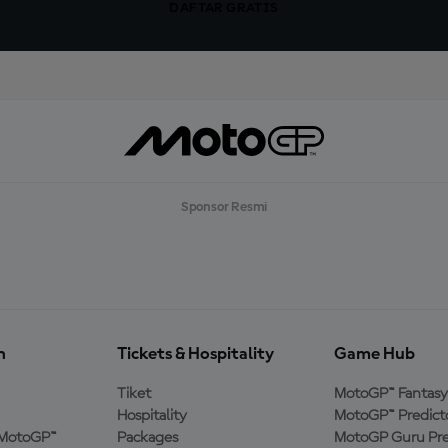
DAFTAR GRATIS
Sponsor Resmi
n
Tickets & Hospitality
Game Hub
Tiket
MotoGP™ Fantasy
Hospitality
MotoGP™ Predict
MotoGP™
Packages
MotoGP Guru Pre