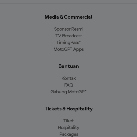
Media & Commercial
Sponsor Resmi
TV Broadcast
TimingPass™
MotoGP™ Apps
Bantuan
Kontak
FAQ
Gabung MotoGP™
Tickets & Hospitality
Tiket
Hospitality
Packages