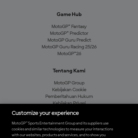
Game Hub
MotoGP™ Fantasy
MotoGP™ Predictor
MotoGP Guru Predict
MotoGP Guru Racing 25/26
MotoGP™26
Tentang Kami
MotoGP Group
Kebijakan Cookie
Pemberitahuan Hukum
Kebijakan Privasi
Kebijakan Pembelian
Customize your experience
MotoGP™ Sports Entertainment Group and its suppliers use
cookies and similar technologies to measure your interactions
with our websites, products and services, and to show you
Unduh Aplikasi Resmi MotoGP™