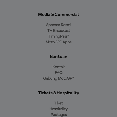
Media & Commercial
Sponsor Resmi
TV Broadcast
TimingPass™
MotoGP™ Apps
Bantuan
Kontak
FAQ
Gabung MotoGP™
Tickets & Hospitality
Tiket
Hospitality
Packages