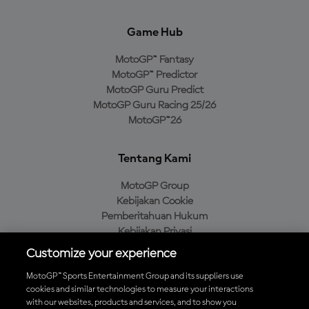
Game Hub
MotoGP™ Fantasy
MotoGP™ Predictor
MotoGP Guru Predict
MotoGP Guru Racing 25/26
MotoGP™26
Tentang Kami
MotoGP Group
Kebijakan Cookie
Pemberitahuan Hukum
Kebijakan Privasi
Kebijakan Pembelian
Customize your experience
MotoGP™ Sports Entertainment Group and its suppliers use
cookies and similar technologies to measure your interactions
with our websites, products and services, and to show you
Unduh Aplikasi Resmi MotoGP™