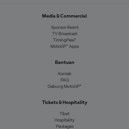
Media & Commercial
Sponsor Resmi
TV Broadcast
TimingPass™
MotoGP™ Apps
Bantuan
Kontak
FAQ
Gabung MotoGP™
Tickets & Hospitality
Tiket
Hospitality
Packages