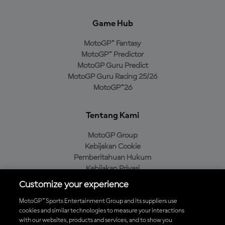
Game Hub
MotoGP™ Fantasy
MotoGP™ Predictor
MotoGP Guru Predict
MotoGP Guru Racing 25/26
MotoGP™26
Tentang Kami
MotoGP Group
Kebijakan Cookie
Pemberitahuan Hukum
Kebijakan Privasi
Kebijakan Pembelian
Customize your experience
MotoGP™ Sports Entertainment Group and its suppliers use
cookies and similar technologies to measure your interactions
with our websites, products and services, and to show you
Unduh Aplikasi Resmi MotoGP™