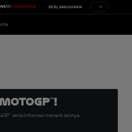
BERLANGGANAN
rita
MotoGP™!
GP™ serta informasi menarik lainnya.