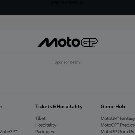
DAFTAR GRATIS
Sponsor Resmi
n
Tickets & Hospitality
Game Hub
Tiket
MotoGP™ Fantasy
Hospitality
MotoGP™ Predict
MotoGP™
Packages
MotoGP Guru Pre