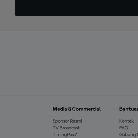
Media & Commercial
Bantua
Sponsor Resmi
Kontak
TV Broadcast
FAQ
TimingPass™
Gabung 