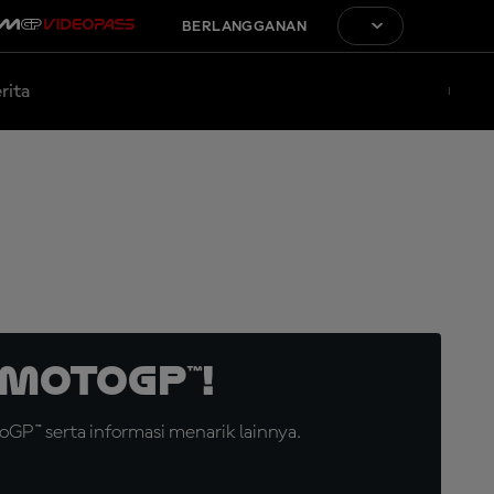
BERLANGGANAN
rita
MotoGP™!
GP™ serta informasi menarik lainnya.