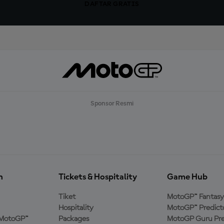
DAFTAR GRATIS
Sponsor Resmi
n
Tickets & Hospitality
Game Hub
Tiket
MotoGP™ Fantasy
Hospitality
MotoGP™ Predict
MotoGP™
Packages
MotoGP Guru Pre