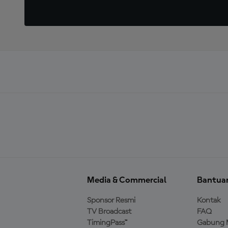
Media & Commercial
Bantua
Sponsor Resmi
Kontak
TV Broadcast
FAQ
TimingPass™
Gabung 