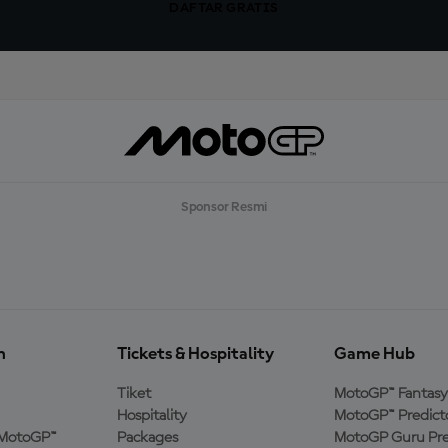
DAFTAR GRATIS
Sponsor Resmi
n
Tickets & Hospitality
Game Hub
Tiket
MotoGP™ Fantasy
Hospitality
MotoGP™ Predict
MotoGP™
Packages
MotoGP Guru Pre