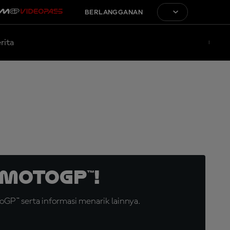
BERLANGGANAN
rita
MotoGP™!
GP™ serta informasi menarik lainnya.