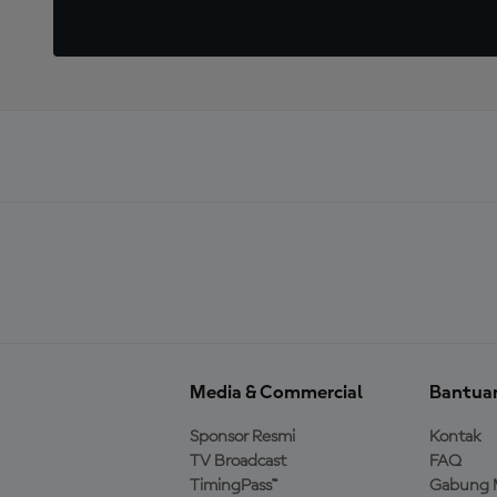
Media & Commercial
Bantua
Sponsor Resmi
Kontak
TV Broadcast
FAQ
TimingPass™
Gabung 