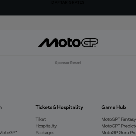
DAFTAR GRATIS
Sponsor Resmi
n
Tickets & Hospitality
Game Hub
Tiket
MotoGP™ Fantasy
Hospitality
MotoGP™ Predict
MotoGP™
Packages
MotoGP Guru Pre