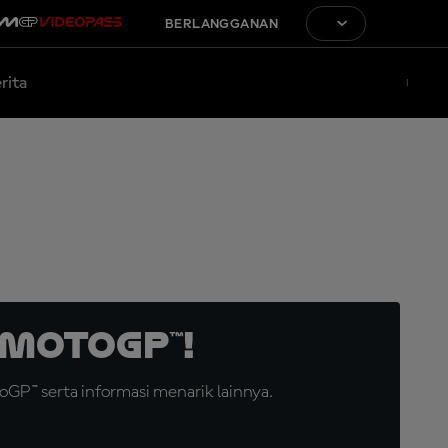
BERLANGGANAN
rita
MotoGP™!
GP™ serta informasi menarik lainnya.