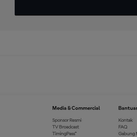
Media & Commercial
Bantua
Sponsor Resmi
Kontak
TV Broadcast
FAQ
TimingPass™
Gabung 