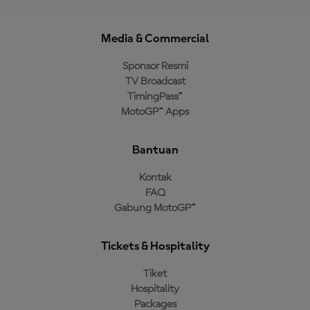
Media & Commercial
Sponsor Resmi
TV Broadcast
TimingPass™
MotoGP™ Apps
Bantuan
Kontak
FAQ
Gabung MotoGP™
Tickets & Hospitality
Tiket
Hospitality
Packages