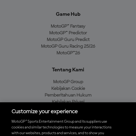
Game Hub
MotoGP™ Fantasy
MotoGP™ Predictor
MotoGP Guru Predict
MotoGP Guru Racing 25/26
MotoGP™26
Tentang Kami
MotoGP Group
Kebijakan Cookie
Pemberitahuan Hukum
Kebijakan Privasi
Kebijakan Pembelian
Customize your experience
MotoGP™ Sports Entertainment Group and its suppliers use
cookies and similar technologies to measure your interactions
with our websites, products and services, and to show you
Unduh Aplikasi Resmi MotoGP™