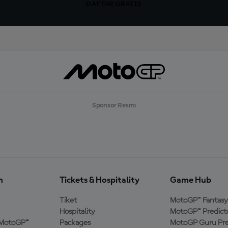
DAFTAR GRATIS
Sponsor Resmi
n
Tickets & Hospitality
Game Hub
Tiket
MotoGP™ Fantasy
Hospitality
MotoGP™ Predict
MotoGP™
Packages
MotoGP Guru Pre