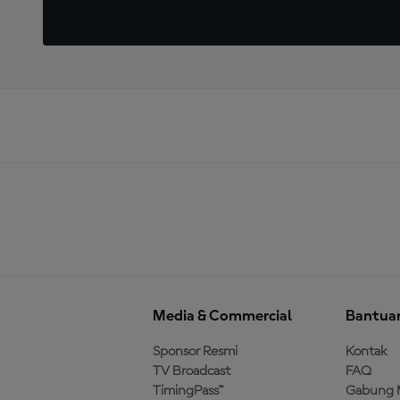
Media & Commercial
Bantua
Sponsor Resmi
Kontak
TV Broadcast
FAQ
TimingPass™
Gabung 