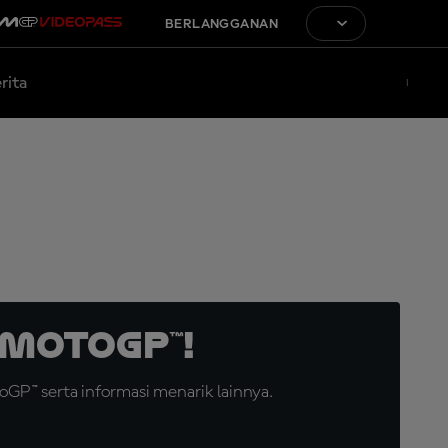
BERLANGGANAN
rita
MotoGP™!
GP™ serta informasi menarik lainnya.