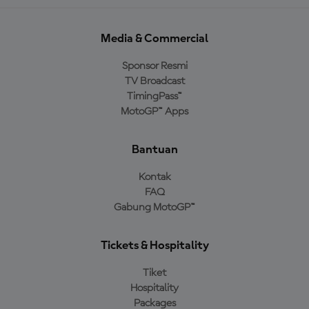
Media & Commercial
Sponsor Resmi
TV Broadcast
TimingPass™
MotoGP™ Apps
Bantuan
Kontak
FAQ
Gabung MotoGP™
Tickets & Hospitality
Tiket
Hospitality
Packages