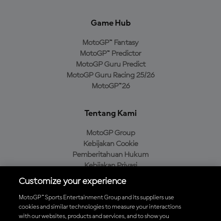
Game Hub
MotoGP™ Fantasy
MotoGP™ Predictor
MotoGP Guru Predict
MotoGP Guru Racing 25/26
MotoGP™26
Tentang Kami
MotoGP Group
Kebijakan Cookie
Pemberitahuan Hukum
Kebijakan Privasi
Kebijakan Pembelian
Customize your experience
MotoGP™ Sports Entertainment Group and its suppliers use
cookies and similar technologies to measure your interactions
with our websites, products and services, and to show you
Unduh Aplikasi Resmi MotoGP™