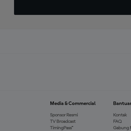
Media & Commercial
Bantua
Sponsor Resmi
Kontak
TV Broadcast
FAQ
TimingPass™
Gabung 