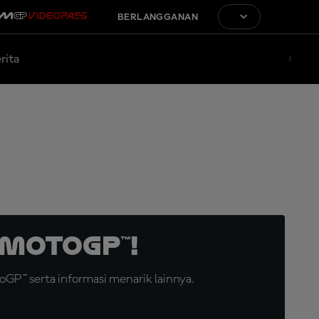
BERLANGGANAN
rita
MotoGP™!
GP™ serta informasi menarik lainnya.