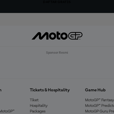
DAFTAR GRATIS
Sponsor Resmi
n
Tickets & Hospitality
Game Hub
Tiket
MotoGP™ Fantasy
Hospitality
MotoGP™ Predict
MotoGP™
Packages
MotoGP Guru Pre