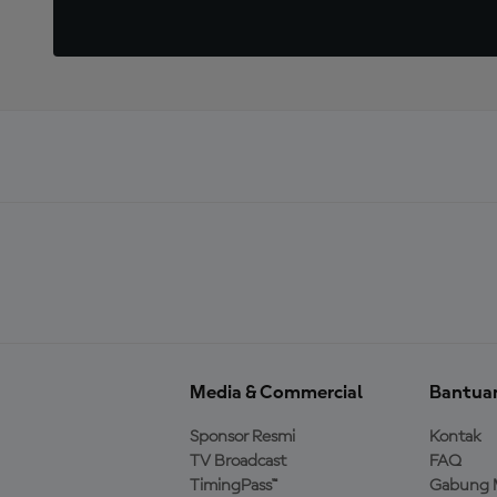
Media & Commercial
Bantua
Sponsor Resmi
Kontak
TV Broadcast
FAQ
TimingPass™
Gabung 