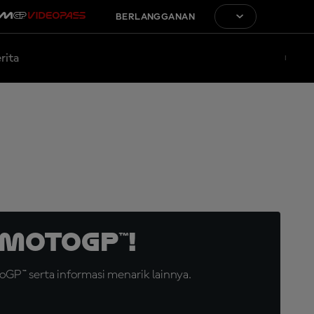
BERLANGGANAN
rita
MotoGP™!
GP™ serta informasi menarik lainnya.