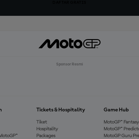
DAFTAR GRATIS
Sponsor Resmi
n
Tickets & Hospitality
Game Hub
Tiket
MotoGP™ Fantasy
Hospitality
MotoGP™ Predict
MotoGP™
Packages
MotoGP Guru Pre