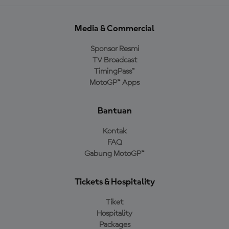
Media & Commercial
Sponsor Resmi
TV Broadcast
TimingPass™
MotoGP™ Apps
Bantuan
Kontak
FAQ
Gabung MotoGP™
Tickets & Hospitality
Tiket
Hospitality
Packages