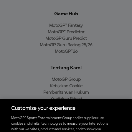
Game Hub
MotoGP™ Fantasy
MotoGP™ Predictor
MotoGP Guru Predict
MotoGP Guru Racing 25/26
MotoGP™26
Tentang Kami
MotoGP Group
Kebijakan Cookie
Pemberitahuan Hukum
Kebijakan Privasi
Kebijakan Pembelian
Customize your experience
MotoGP™ Sports Entertainment Group and its suppliers use
cookies and similar technologies to measure your interactions
with our websites, products and services, and to show you
Unduh Aplikasi Resmi MotoGP™